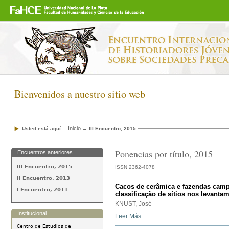
Secciones
Cambiar
a
contenido.
|
Saltar
a
navegación
Bienvenidos a nuestro sitio web
.
Inicio
Usted está aquí:
→
III Encuentro, 2015
Ponencias por título, 2015
Encuentros anteriores
III Encuentro, 2015
ISSN 2362-4078
II Encuentro, 2013
Cacos de cerâmica e fazendas campo
I Encuentro, 2011
classificação de sítios nos levantam
KNUST, José
Institucional
Leer Más
Centro de Estudios de